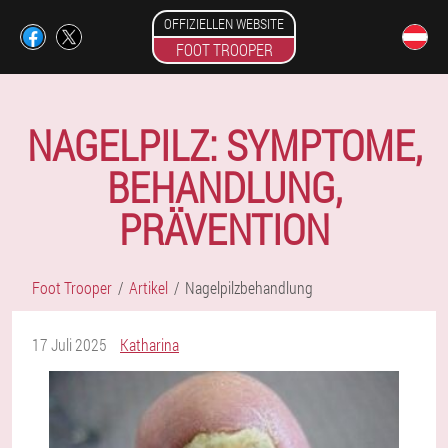
OFFIZIELLEN WEBSITE
FOOT TROOPER
NAGELPILZ: SYMPTOME,
BEHANDLUNG,
PRÄVENTION
Foot Trooper
Artikel
Nagelpilzbehandlung
17 Juli 2025
Katharina