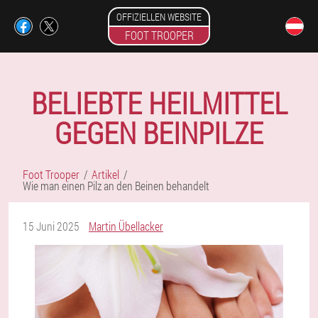
OFFIZIELLEN WEBSITE
FOOT TROOPER
BELIEBTE HEILMITTEL
GEGEN BEINPILZE
Foot Trooper
Artikel
Wie man einen Pilz an den Beinen behandelt
15 Juni 2025
Martin Übellacker