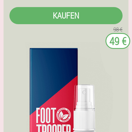
KAUFEN
98 €
49 €