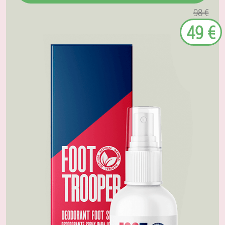
98 €
49 €