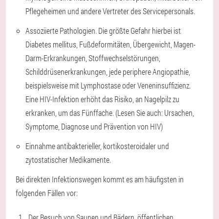
Pflegeheimen und andere Vertreter des Servicepersonals.
Assoziierte Pathologien. Die größte Gefahr hierbei ist
Diabetes mellitus, Fußdeformitäten, Übergewicht, Magen-
Darm-Erkrankungen, Stoffwechselstörungen,
Schilddrüsenerkrankungen, jede periphere Angiopathie,
beispielsweise mit Lymphostase oder Veneninsuffizienz.
Eine HIV-Infektion erhöht das Risiko, an Nagelpilz zu
erkranken, um das Fünffache. (Lesen Sie auch: Ursachen,
Symptome, Diagnose und Prävention von HIV)
Einnahme antibakterieller, kortikosteroidaler und
zytostatischer Medikamente.
Bei direkten Infektionswegen kommt es am häufigsten in
folgenden Fällen vor:
Der Besuch von Saunen und Bädern, öffentlichen