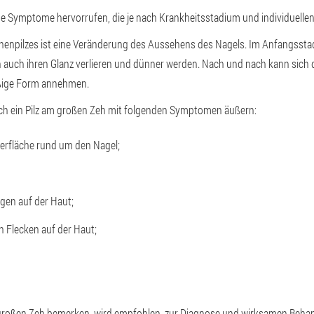
ne Symptome hervorrufen, die je nach Krankheitsstadium und individuelle
enpilzes ist eine Veränderung des Aussehens des Nagels. Im Anfangsstad
n auch ihren Glanz verlieren und dünner werden. Nach und nach kann sich 
ßige Form annehmen.
h ein Pilz am großen Zeh mit folgenden Symptomen äußern:
erfläche rund um den Nagel;
gen auf der Haut;
 Flecken auf der Haut;
großen Zeh bemerken, wird empfohlen, zur Diagnose und wirksamen Beha