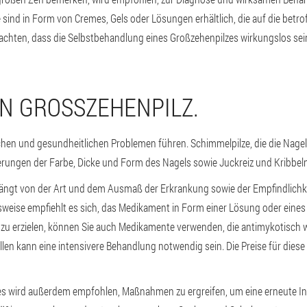
sind in Form von Cremes, Gels oder Lösungen erhältlich, die auf die betr
eachten, dass die Selbstbehandlung eines Großzehenpilzes wirkungslos se
N GROSSZEHENPILZ.
hen und gesundheitlichen Problemen führen. Schimmelpilze, die die Nagel
rungen der Farbe, Dicke und Form des Nagels sowie Juckreiz und Kribbeln
hängt von der Art und dem Ausmaß der Erkrankung sowie der Empfindlichk
weise empfiehlt es sich, das Medikament in Form einer Lösung oder eines
zu erzielen, können Sie auch Medikamente verwenden, die antimykotisch w
ällen kann eine intensivere Behandlung notwendig sein. Die Preise für die
es wird außerdem empfohlen, Maßnahmen zu ergreifen, um eine erneute Inf