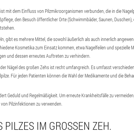
ist mit dem Einfluss von Pilzmikroorganismen verbunden, die in die Nagel
pflege, den Besuch öffentlicher Orte (Schwimmbäder, Saunen, Duschen),
tstehen.
n, gibt es mehrere Mittel, die sowohl äußerlich als auch innerlich angew
iedene Kosmetika zum Einsatz kommen, etwa Nagelfeilen und spezielle Me
igen und dessen erneutes Auftreten zu verhindern.
n der Nägel des großen Zehs ist recht umfangreich. Es umfasst verschiede
ilze. Für jeden Patienten können die Wahl der Medikamente und die Behan
ert Geduld und Regelmäßigkeit. Um erneute Krankheitsfälle zu vermeiden, 
von Pilzinfektionen zu verwenden.
 PILZES IM GROSSEN ZEH.